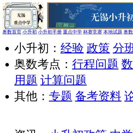
奥数首页
小升初
小升初手册
重点中学
杯赛竞赛
本地试题
奥数
小升初：
经验
政策
分
奥数考点：
行程问题
数
用题
计算问题
其他：
专题
备考资料