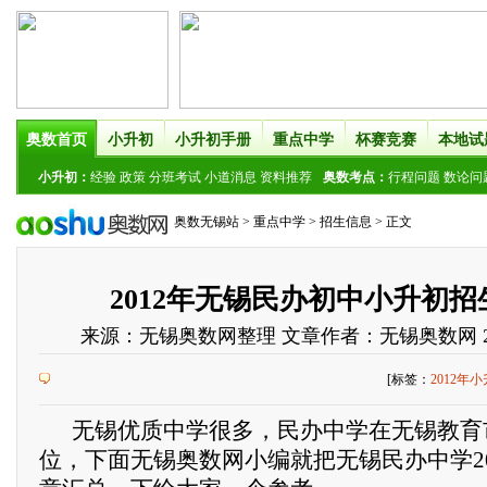
奥数首页
小升初
小升初手册
重点中学
杯赛竞赛
本地试
小升初：
经验
政策
分班考试
小道消息
资料推荐
奥数考点：
行程问题
数论问
奥数无锡站
>
重点中学
>
招生信息
> 正文
2012年无锡民办初中小升初
来源：
无锡奥数网整理
文章作者：无锡奥数网
[标签：
2012年
无锡优质中学很多，民办中学在无锡教育
位，下面无锡奥数网小编就把无锡民办中学2