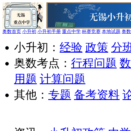
奥数首页
小升初
小升初手册
重点中学
杯赛竞赛
本地试题
奥数
小升初：
经验
政策
分
奥数考点：
行程问题
数
用题
计算问题
其他：
专题
备考资料