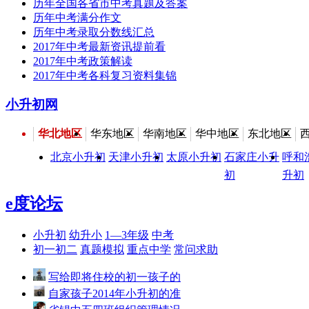
历年全国各省市中考真题及答案
历年中考满分作文
历年中考录取分数线汇总
2017年中考最新资讯提前看
2017年中考政策解读
2017年中考各科复习资料集锦
小升初网
华北地区
华东地区
华南地区
华中地区
东北地区
北京小升初
天津小升初
太原小升初
石家庄小升
呼和
初
升初
e度论坛
小升初
幼升小
1—3年级
中考
初一初二
真题模拟
重点中学
常问求助
写给即将住校的初一孩子的
自家孩子2014年小升初的准