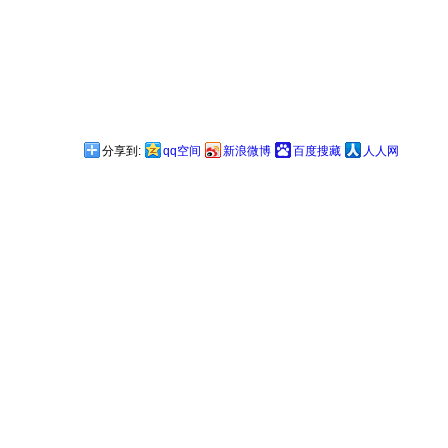
分享到:
qq空间
新浪微博
百度搜藏
人人网