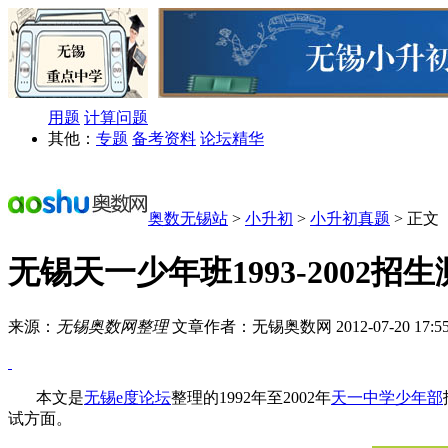
用题
计算问题
其他：
专题
备考资料
论坛精华
奥数无锡站
>
小升初
>
小升初真题
> 正文
无锡天一少年班1993-2002
来源：
无锡奥数网整理
文章作者：无锡奥数网
2012-07-20 17:5
本文是
无锡e度论坛
整理的1992年至2002年
天一中学少年部
试方面。