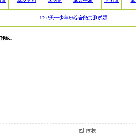
测试
案及分析
学测试
案及分析
文测试
案
1992天一少年班综合能力测试题
止转载。
热门学校