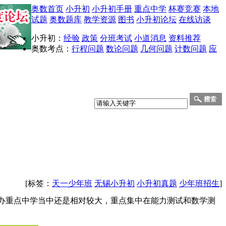
奥数首页
小升初
小升初手册
重点中学
杯赛竞赛
本地
试题
奥数题库
教学资源
图书
小升初论坛
在线访谈
小升初：
经验
政策
分班考试
小道消息
资料推荐
奥数考点：
行程问题
数论问题
几何问题
计数问题
应
[标签：
天一少年班
无锡小升初
小升初真题
少年班招生
]
办重点中学当中还是相对较大，重点集中在能力测试和数学测