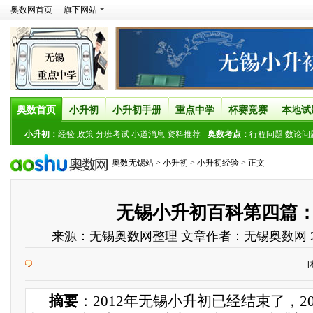
奥数网首页
旗下网站
奥数首页
小升初
小升初手册
重点中学
杯赛竞赛
本地试
小升初：
经验
政策
分班考试
小道消息
资料推荐
奥数考点：
行程问题
数论问
奥数无锡站
>
小升初
>
小升初经验
> 正文
无锡小升初百科第四篇
来源：
无锡奥数网整理
文章作者：无锡奥数网
摘要
：2012年无锡小升初已经结束了，2