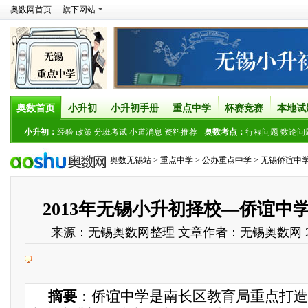
奥数网首页
旗下网站
奥数首页
小升初
小升初手册
重点中学
杯赛竞赛
本地试
小升初：
经验
政策
分班考试
小道消息
资料推荐
奥数考点：
行程问题
数论问
奥数无锡站
>
重点中学
>
公办重点中学
>
无锡侨谊中
2013年无锡小升初择校—侨谊中
来源：
无锡奥数网整理
文章作者：无锡奥数网
摘要
：侨谊中学是南长区教育局重点打造